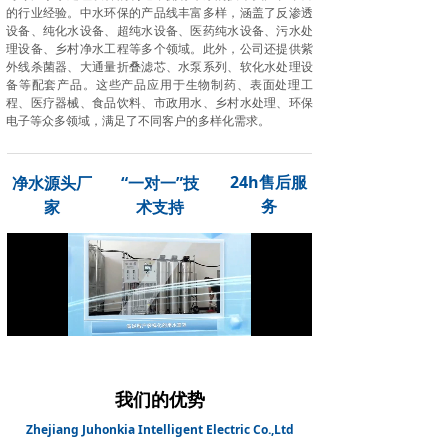
的行业经验。中水环保的产品线丰富多样，涵盖了反渗透
设备、纯化水设备、超纯水设备、医药纯水设备、污水处
理设备、乡村净水工程等多个领域。此外，公司还提供紫
外线杀菌器、大通量折叠滤芯、水泵系列、软化水处理设
备等配套产品。这些产品应用于生物制药、表面处理工
程、医疗器械、食品饮料、市政用水、乡村水处理、环保
电子等众多领域，满足了不同客户的多样化需求。
24h售后服
净水源头厂
“一对一”技
务
家
术支持
Loaded
:
Progress
:
Mute
0%
0%
我们的优势
Zhejiang Juhonkia Intelligent Electric Co.,Ltd