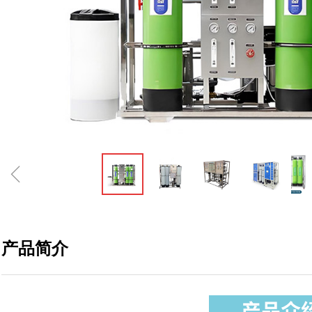
ꁆ
产品简介