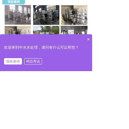
×
欢迎来到中水水处理，请问有什么可以帮您？
现在咨询
稍后再说
낀
넒
끅
끇
首页
产品
一键拨号
联系