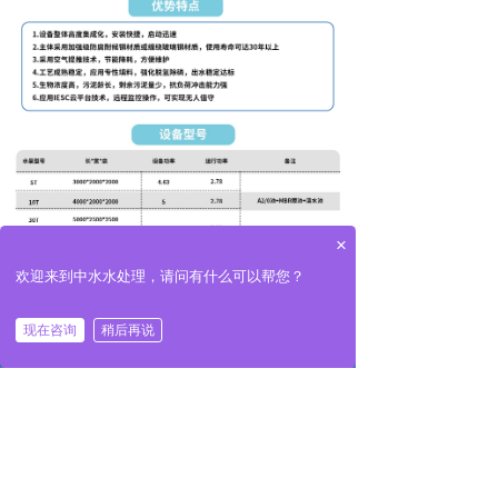
×
欢迎来到中水水处理，请问有什么可以帮您？
现在咨询
稍后再说
낀
넒
끅
끇
首页
产品
一键拨号
联系