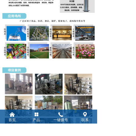
낀
넒
끅
끇
首页
产品
一键拨号
联系